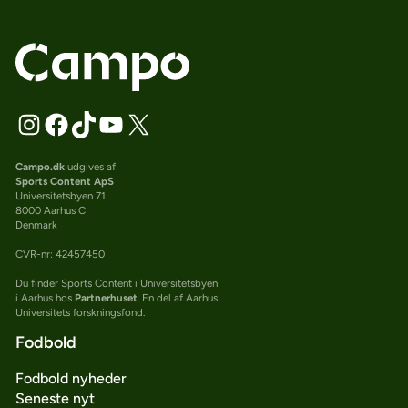
Campo.dk
udgives af
Sports Content ApS
Universitetsbyen 71
8000 Aarhus C
Denmark
CVR-nr: 42457450
Du finder Sports Content i Universitetsbyen
i Aarhus hos
Partnerhuset
. En del af Aarhus
Universitets forskningsfond.
Fodbold
Fodbold nyheder
Seneste nyt