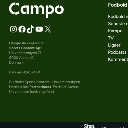
Fodbold
Fodbold 
Seneste 
Kampe
TV
Campo.dk
udgives af
Ligaer
Sports Content ApS
Podcasts
Universitetsbyen 71
8000 Aarhus C
Komment
Denmark
CVR-nr: 42457450
Du finder Sports Content i Universitetsbyen
i Aarhus hos
Partnerhuset
. En del af Aarhus
Universitets forskningsfond.