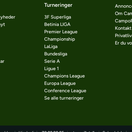
Turneringer
Annonc
Om Cam
nyheder
3F Superliga
CampoP
nyt
Betinia LIGA
Kontakt
Premier League
Privatliv
Championship
Er du v
LaLiga
Bundesliga
ar
Serie A
Ligue 1
Champions League
Europa League
Conference League
Se alle turneringer