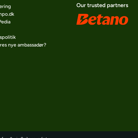
Our trusted partners
ering
po.dk
edia
spolitik
ores nye ambassadør?