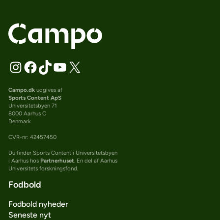
Campo.dk
udgives af
Sports Content ApS
Universitetsbyen 71
8000 Aarhus C
Denmark
CVR-nr: 42457450
Du finder Sports Content i Universitetsbyen
i Aarhus hos
Partnerhuset
. En del af Aarhus
Universitets forskningsfond.
Fodbold
Fodbold nyheder
Seneste nyt