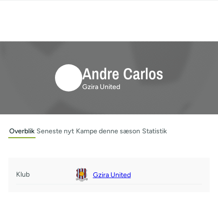
Andre Carlos
Gzira United
Overblik
Seneste nyt
Kampe denne sæson
Statistik
Klub
Gzira United