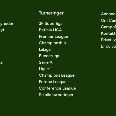
Turneringer
Annonc
Om Cam
nyheder
3F Superliga
CampoP
nyt
Betinia LIGA
Kontakt
Premier League
Privatliv
Championship
Er du v
LaLiga
Bundesliga
ar
Serie A
Ligue 1
Champions League
Europa League
Conference League
Se alle turneringer