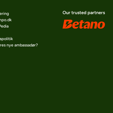
Our trusted partners
ering
po.dk
edia
spolitik
ores nye ambassadør?