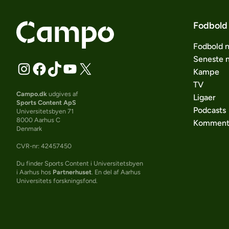
Fodbold
Fodbold 
Seneste 
Kampe
TV
Campo.dk
udgives af
Ligaer
Sports Content ApS
Podcasts
Universitetsbyen 71
8000 Aarhus C
Komment
Denmark
CVR-nr: 42457450
Du finder Sports Content i Universitetsbyen
i Aarhus hos
Partnerhuset
. En del af Aarhus
Universitets forskningsfond.