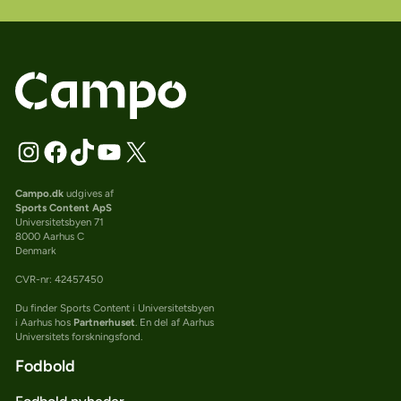
Campo.dk
udgives af
Sports Content ApS
Universitetsbyen 71
8000 Aarhus C
Denmark
CVR-nr: 42457450
Du finder Sports Content i Universitetsbyen
i Aarhus hos
Partnerhuset
. En del af Aarhus
Universitets forskningsfond.
Fodbold