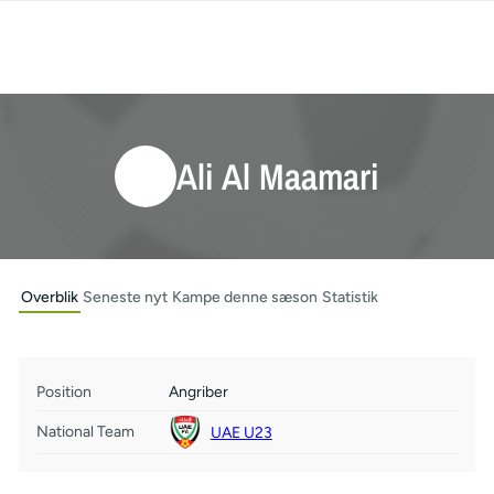
Ali Al Maamari
Overblik
Seneste nyt
Kampe denne sæson
Statistik
Position
Angriber
National Team
UAE U23