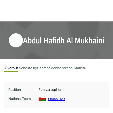
Abdul Hafidh Al Mukhaini
Overblik
Seneste nyt
Kampe denne sæson
Statistik
Position
Forsvarsspiller
National Team
Oman U23