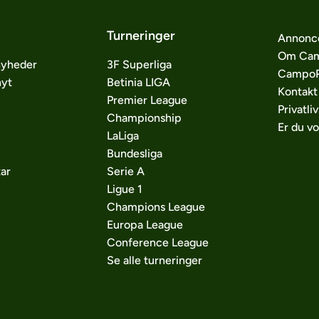
Turneringer
Annonc
Om Cam
nyheder
3F Superliga
CampoP
nyt
Betinia LIGA
Kontakt
Premier League
Privatliv
Championship
Er du v
LaLiga
Bundesliga
ar
Serie A
Ligue 1
Champions League
Europa League
Conference League
Se alle turneringer