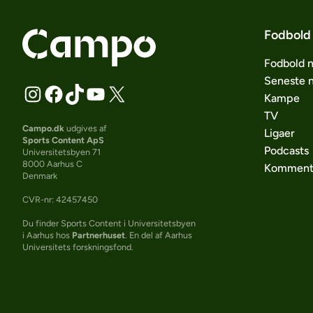
Fodbold
Fodbold 
Seneste 
Kampe
TV
Campo.dk
udgives af
Ligaer
Sports Content ApS
Podcasts
Universitetsbyen 71
8000 Aarhus C
Komment
Denmark
CVR-nr: 42457450
Du finder Sports Content i Universitetsbyen
i Aarhus hos
Partnerhuset
. En del af Aarhus
Universitets forskningsfond.