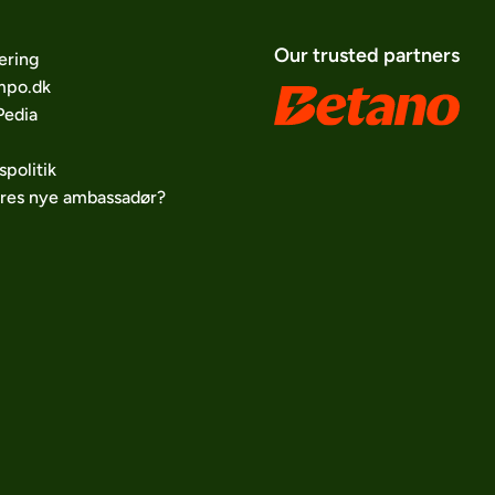
Our trusted partners
ering
po.dk
edia
spolitik
ores nye ambassadør?