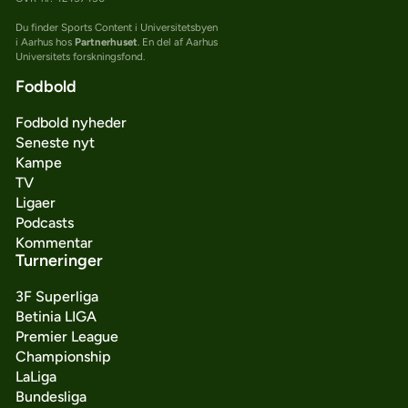
Du finder Sports Content i Universitetsbyen
i Aarhus hos
Partnerhuset
. En del af Aarhus
Universitets forskningsfond.
Fodbold
Fodbold nyheder
Seneste nyt
Kampe
TV
Ligaer
Podcasts
Kommentar
Turneringer
3F Superliga
Betinia LIGA
Premier League
Championship
LaLiga
Bundesliga