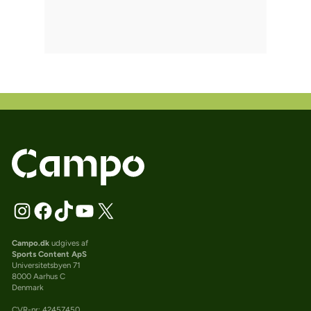
Campo.dk
udgives af
Sports Content ApS
Universitetsbyen 71
8000 Aarhus C
Denmark
CVR-nr: 42457450