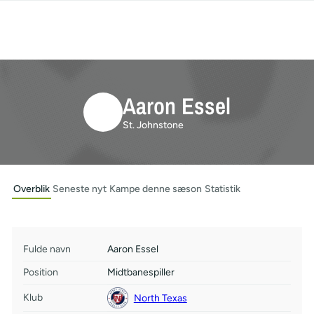
Aaron Essel
St. Johnstone
Overblik
Seneste nyt
Kampe denne sæson
Statistik
Fulde navn
Aaron Essel
Position
Midtbanespiller
Klub
North Texas