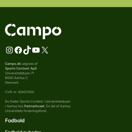
Campo.dk
udgives af
Sports Content ApS
Universitetsbyen 71
8000 Aarhus C
Denmark
CVR-nr: 42457450
Du finder Sports Content i Universitetsbyen
i Aarhus hos
Partnerhuset
. En del af Aarhus
Universitets forskningsfond.
Fodbold