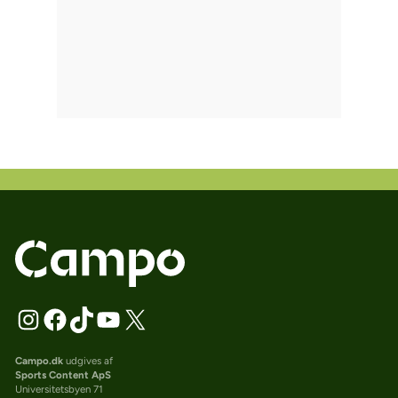
Campo.dk
udgives af
Sports Content ApS
Universitetsbyen 71