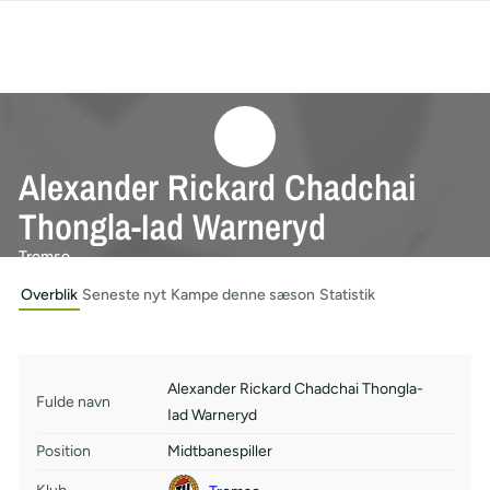
Alexander Rickard Chadchai
Thongla-Iad Warneryd
Tromso
Overblik
Seneste nyt
Kampe denne sæson
Statistik
Alexander Rickard Chadchai Thongla-
Fulde navn
Iad Warneryd
Position
Midtbanespiller