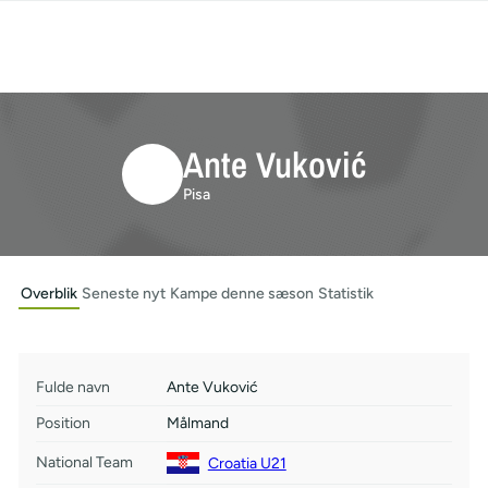
Ante Vuković
Pisa
Overblik
Seneste nyt
Kampe denne sæson
Statistik
Fulde navn
Ante Vuković
Position
Målmand
National Team
Croatia U21