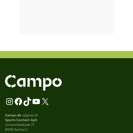
Campo.dk
udgives af
Sports Content ApS
Universitetsbyen 71
8000 Aarhus C