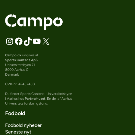
Campo.dk
udgives af
Sports Content ApS
Universitetsbyen 71
8000 Aarhus C
Denmark
CVR-nr: 42457450
Du finder Sports Content i Universitetsbyen
i Aarhus hos
Partnerhuset
. En del af Aarhus
Universitets forskningsfond.
Fodbold
Fodbold nyheder
Seneste nyt