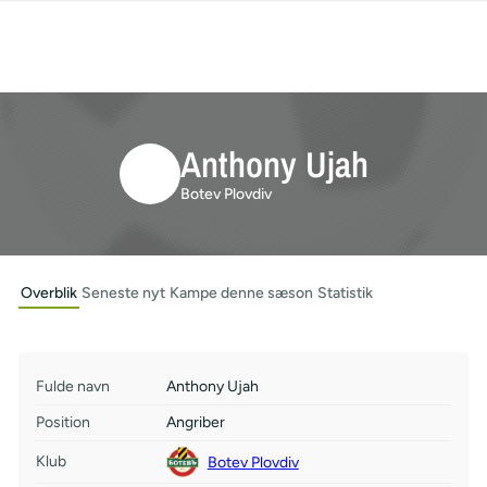
Anthony Ujah
Botev Plovdiv
Overblik
Seneste nyt
Kampe denne sæson
Statistik
Fulde navn
Anthony Ujah
Position
Angriber
Klub
Botev Plovdiv