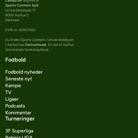
Campo.dk
udgives af
Sports Content ApS
Universitetsbyen 71
8000 Aarhus C
Denmark
CVR-nr: 42457450
Du finder Sports Content i Universitetsbyen
i Aarhus hos
Partnerhuset
. En del af Aarhus
Universitets forskningsfond.
Fodbold
Fodbold nyheder
Seneste nyt
Kampe
TV
Ligaer
Podcasts
Kommentar
Turneringer
3F Superliga
Betinia LIGA