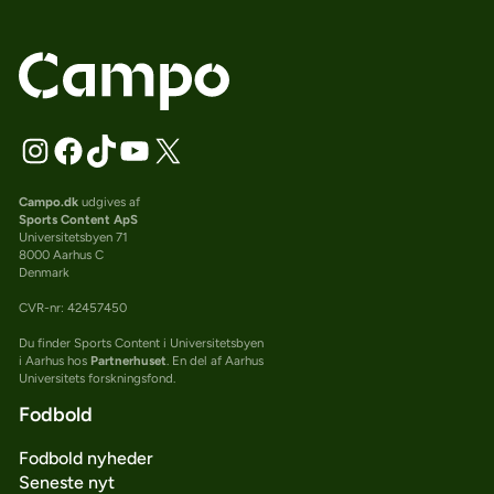
Campo.dk
udgives af
Sports Content ApS
Universitetsbyen 71
8000 Aarhus C
Denmark
CVR-nr: 42457450
Du finder Sports Content i Universitetsbyen
i Aarhus hos
Partnerhuset
. En del af Aarhus
Universitets forskningsfond.
Fodbold
Fodbold nyheder
Seneste nyt