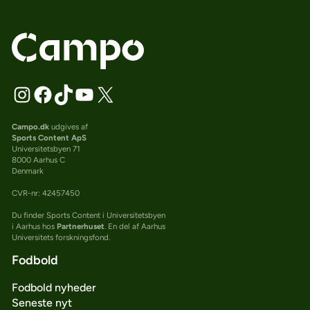
Campo.dk
udgives af
Sports Content ApS
Universitetsbyen 71
8000 Aarhus C
Denmark
CVR-nr: 42457450
Du finder Sports Content i Universitetsbyen
i Aarhus hos
Partnerhuset
. En del af Aarhus
Universitets forskningsfond.
Fodbold
Fodbold nyheder
Seneste nyt