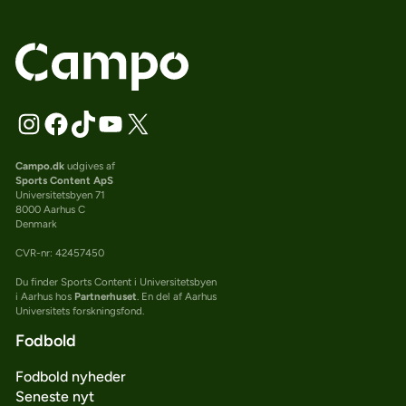
Campo.dk
udgives af
Sports Content ApS
Universitetsbyen 71
8000 Aarhus C
Denmark
CVR-nr: 42457450
Du finder Sports Content i Universitetsbyen
i Aarhus hos
Partnerhuset
. En del af Aarhus
Universitets forskningsfond.
Fodbold
Fodbold nyheder
Seneste nyt