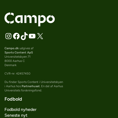
Campo.dk
udgives af
Sports Content ApS
Universitetsbyen 71
8000 Aarhus C
Denmark
CVR-nr: 42457450
Du finder Sports Content i Universitetsbyen
i Aarhus hos
Partnerhuset
. En del af Aarhus
Universitets forskningsfond.
Fodbold
Fodbold nyheder
Seneste nyt