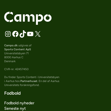
Campo.dk
udgives af
Sports Content ApS
Universitetsbyen 71
8000 Aarhus C
Denmark
CVR-nr: 42457450
Du finder Sports Content i Universitetsbyen
i Aarhus hos
Partnerhuset
. En del af Aarhus
Universitets forskningsfond.
Fodbold
Fodbold nyheder
Seneste nyt