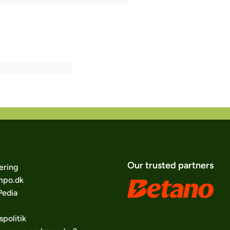
Our trusted partners
ering
po.dk
edia
spolitik