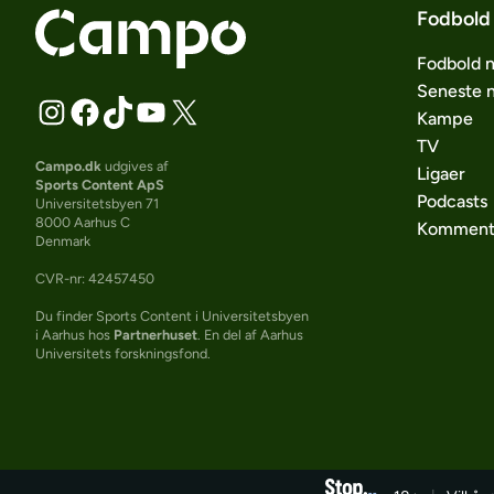
Fodbold
Fodbold 
Seneste 
Kampe
TV
Campo.dk
udgives af
Ligaer
Sports Content ApS
Podcasts
Universitetsbyen 71
8000 Aarhus C
Komment
Denmark
CVR-nr: 42457450
Du finder Sports Content i Universitetsbyen
i Aarhus hos
Partnerhuset
. En del af Aarhus
Universitets forskningsfond.