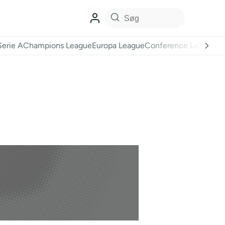
Serie A
Champions League
Europa League
Conference League