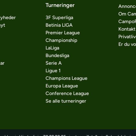
Turneringer
Annonc
Om Cam
nyheder
3F Superliga
CampoP
nyt
Betinia LIGA
Kontakt
Premier League
Privatliv
Championship
Er du v
LaLiga
Bundesliga
ar
Serie A
Ligue 1
Champions League
Europa League
Conference League
Se alle turneringer