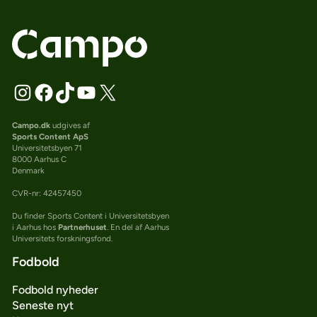
Campo.dk
udgives af
Sports Content ApS
Universitetsbyen 71
8000 Aarhus C
Denmark
CVR-nr: 42457450
Du finder Sports Content i Universitetsbyen
i Aarhus hos
Partnerhuset
. En del af Aarhus
Universitets forskningsfond.
Fodbold
Fodbold nyheder
Seneste nyt