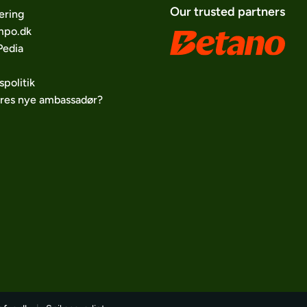
Our trusted partners
ering
po.dk
edia
spolitik
ores nye ambassadør?