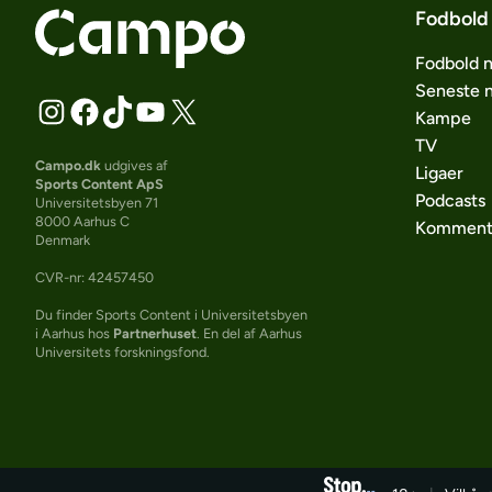
Fodbold
Fodbold 
Seneste 
Kampe
TV
Campo.dk
udgives af
Ligaer
Sports Content ApS
Podcasts
Universitetsbyen 71
8000 Aarhus C
Komment
Denmark
CVR-nr: 42457450
Du finder Sports Content i Universitetsbyen
i Aarhus hos
Partnerhuset
. En del af Aarhus
Universitets forskningsfond.