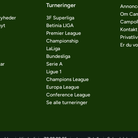
Turneringer
Annonc
Om Cam
nyheder
3F Superliga
CampoP
nyt
Betinia LIGA
Kontakt
Premier League
Privatliv
Championship
Er du v
LaLiga
Bundesliga
ar
Serie A
Ligue 1
Champions League
Europa League
Conference League
Se alle turneringer