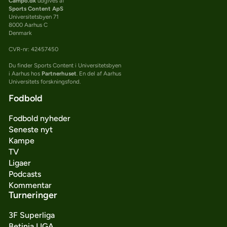
Campo.dk
udgives af
Sports Content ApS
Universitetsbyen 71
8000 Aarhus C
Denmark
CVR-nr: 42457450
Du finder Sports Content i Universitetsbyen
i Aarhus hos
Partnerhuset
. En del af Aarhus
Universitets forskningsfond.
Fodbold
Fodbold nyheder
Seneste nyt
Kampe
TV
Ligaer
Podcasts
Kommentar
Turneringer
3F Superliga
Betinia LIGA