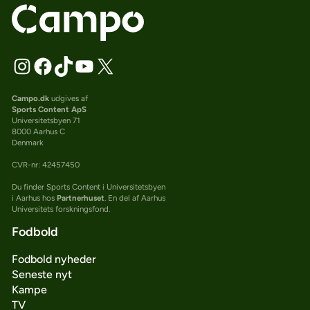
Campo.dk
udgives af
Sports Content ApS
Universitetsbyen 71
8000 Aarhus C
Denmark
CVR-nr: 42457450
Du finder Sports Content i Universitetsbyen
i Aarhus hos
Partnerhuset
. En del af Aarhus
Universitets forskningsfond.
Fodbold
Fodbold nyheder
Seneste nyt
Kampe
TV