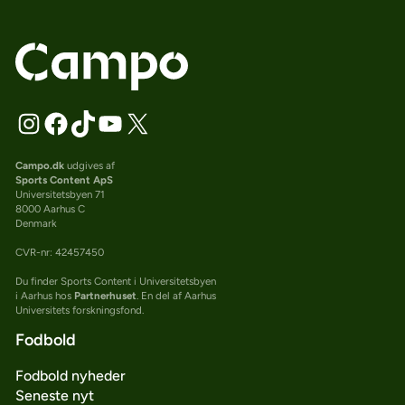
Campo.dk
udgives af
Sports Content ApS
Universitetsbyen 71
8000 Aarhus C
Denmark
CVR-nr: 42457450
Du finder Sports Content i Universitetsbyen
i Aarhus hos
Partnerhuset
. En del af Aarhus
Universitets forskningsfond.
Fodbold
Fodbold nyheder
Seneste nyt