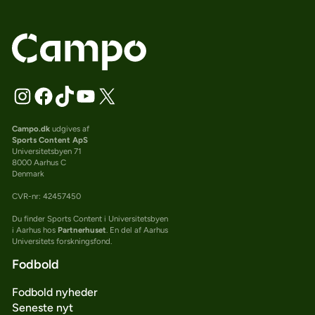
Campo.dk
udgives af
Sports Content ApS
Universitetsbyen 71
8000 Aarhus C
Denmark
CVR-nr: 42457450
Du finder Sports Content i Universitetsbyen
i Aarhus hos
Partnerhuset
. En del af Aarhus
Universitets forskningsfond.
Fodbold
Fodbold nyheder
Seneste nyt