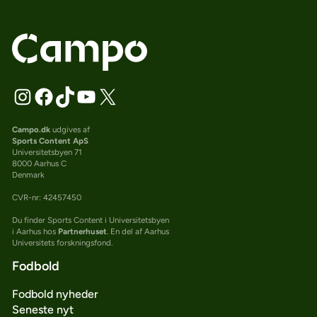
Campo.dk
udgives af
Sports Content ApS
Universitetsbyen 71
8000 Aarhus C
Denmark
CVR-nr: 42457450
Du finder Sports Content i Universitetsbyen
i Aarhus hos
Partnerhuset
. En del af Aarhus
Universitets forskningsfond.
Fodbold
Fodbold nyheder
Seneste nyt