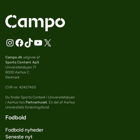
Campo.dk
udgives af
Sports Content ApS
Universitetsbyen 71
8000 Aarhus C
Denmark
CVR-nr: 42457450
Du finder Sports Content i Universitetsbyen
i Aarhus hos
Partnerhuset
. En del af Aarhus
Universitets forskningsfond.
Fodbold
Fodbold nyheder
Seneste nyt