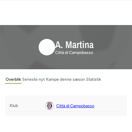
A. Martina
Città di Campobasso
Overblik
Seneste nyt
Kampe denne sæson
Statistik
Klub
Città di Campobasso