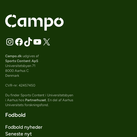
Campo.dk
udgives af
Sports Content ApS
Universitetsbyen 71
8000 Aarhus C
Denmark
CVR-nr: 42457450
Du finder Sports Content i Universitetsbyen
i Aarhus hos
Partnerhuset
. En del af Aarhus
Universitets forskningsfond.
Fodbold
Fodbold nyheder
Seneste nyt