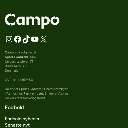
Campo.dk
udgives af
Sports Content ApS
Universitetsbyen 71
8000 Aarhus C
Denmark
CVR-nr: 42457450
Du finder Sports Content i Universitetsbyen
i Aarhus hos
Partnerhuset
. En del af Aarhus
Universitets forskningsfond.
Fodbold
Fodbold nyheder
Seneste nyt