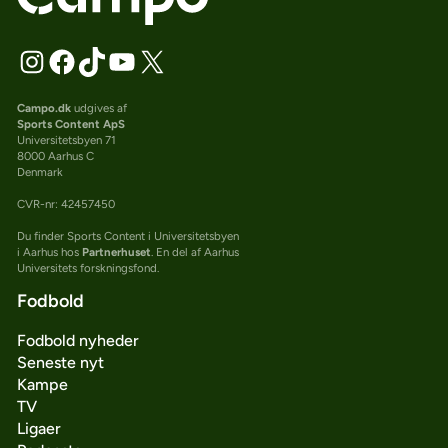
Campo.dk
udgives af
Sports Content ApS
Universitetsbyen 71
8000 Aarhus C
Denmark
CVR-nr: 42457450
Du finder Sports Content i Universitetsbyen
i Aarhus hos
Partnerhuset
. En del af Aarhus
Universitets forskningsfond.
Fodbold
Fodbold nyheder
Seneste nyt
Kampe
TV
Ligaer