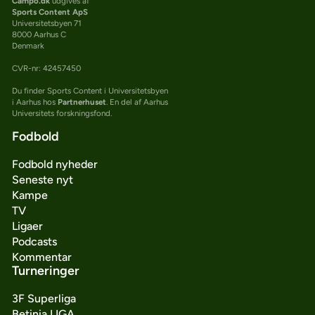
Campo.dk
udgives af
Sports Content ApS
Universitetsbyen 71
8000 Aarhus C
Denmark
CVR-nr: 42457450
Du finder Sports Content i Universitetsbyen
i Aarhus hos
Partnerhuset
. En del af Aarhus
Universitets forskningsfond.
Fodbold
Fodbold nyheder
Seneste nyt
Kampe
TV
Ligaer
Podcasts
Kommentar
Turneringer
3F Superliga
Betinia LIGA