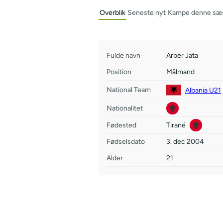
Overblik
Seneste nyt
Kampe denne sæ
Fulde navn
Arbër Jata
Position
Målmand
National Team
Albania U21
Nationalitet
Fødested
Tiranë
Fødselsdato
3. dec 2004
Alder
21