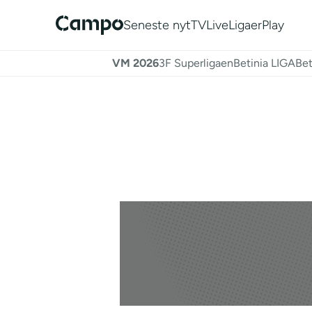
Seneste nyt
TV
Live
Ligaer
Play
VM 2026
3F Superligaen
Betinia LIGA
Bet