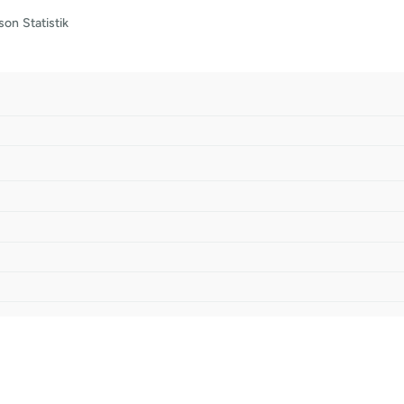
son
Statistik