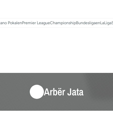
ano Pokalen
Premier League
Championship
Bundesligaen
LaLiga
Arbër Jata