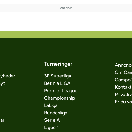
Turneringer
Annonc
Om Cam
nyheder
3F Superliga
CampoP
nyt
Betinia LIGA
Kontakt
Premier League
Privatliv
Championship
Er du v
LaLiga
Bundesliga
ar
Serie A
Ligue 1