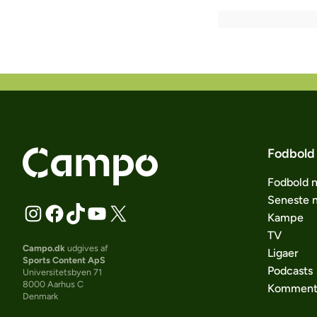
Fodbold
Fodbold 
Seneste 
Kampe
TV
Campo.dk
udgives af
Ligaer
Sports Content ApS
Podcasts
Universitetsbyen 71
8000 Aarhus C
Komment
Denmark