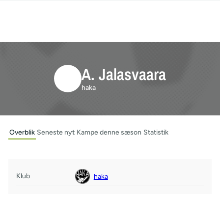
A. Jalasvaara
haka
Overblik
Seneste nyt
Kampe denne sæson
Statistik
Klub
haka