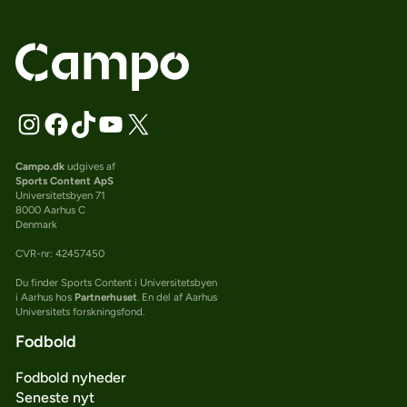
Campo.dk
udgives af
Sports Content ApS
Universitetsbyen 71
8000 Aarhus C
Denmark
CVR-nr: 42457450
Du finder Sports Content i Universitetsbyen
i Aarhus hos
Partnerhuset
. En del af Aarhus
Universitets forskningsfond.
Fodbold
Fodbold nyheder
Seneste nyt