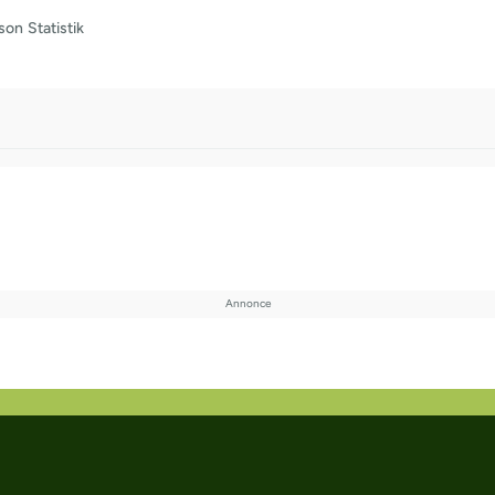
son
Statistik