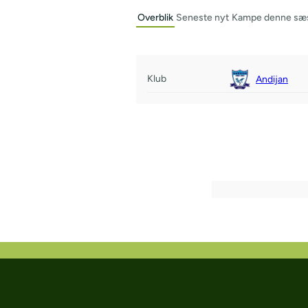
Overblik
Seneste nyt
Kampe denne sæ
Klub
Andijan