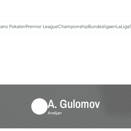
ano Pokalen
Premier League
Championship
Bundesligaen
LaLiga
A. Gulomov
Andijan