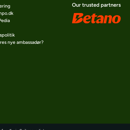
Our trusted partners
ering
po.dk
edia
spolitik
ores nye ambassadør?