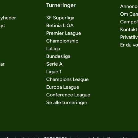
Turneringer
Annonc
Om Cam
nyheder
3F Superliga
CampoP
nyt
Betinia LIGA
Kontakt
Premier League
Privatliv
Championship
Er du v
LaLiga
Bundesliga
ar
Serie A
Ligue 1
Champions League
Europa League
Conference League
Se alle turneringer