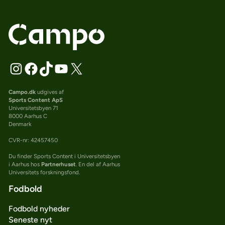
Campo.dk
udgives af
Sports Content ApS
Universitetsbyen 71
8000 Aarhus C
Denmark
CVR-nr: 42457450
Du finder Sports Content i Universitetsbyen
i Aarhus hos
Partnerhuset
. En del af Aarhus
Universitets forskningsfond.
Fodbold
Fodbold nyheder
Seneste nyt