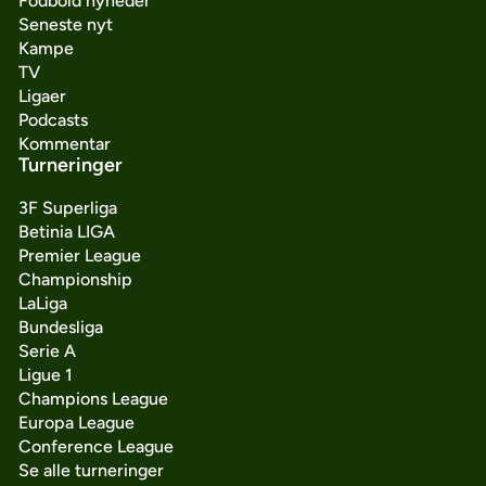
Fodbold nyheder
Seneste nyt
Kampe
TV
Ligaer
Podcasts
Kommentar
Turneringer
3F Superliga
Betinia LIGA
Premier League
Championship
LaLiga
Bundesliga
Serie A
Ligue 1
Champions League
Europa League
Conference League
Se alle turneringer