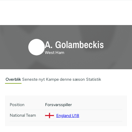
A. Golambeckis
West Ham
Overblik
Seneste nyt
Kampe denne sæson
Statistik
Position
Forsvarsspiller
National Team
England U18