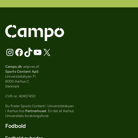
Campo.dk
udgives af
Sports Content ApS
Universitetsbyen 71
8000 Aarhus C
Denmark
CVR-nr: 42457450
Du finder Sports Content i Universitetsbyen
i Aarhus hos
Partnerhuset
. En del af Aarhus
Universitets forskningsfond.
Fodbold