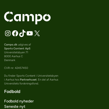
Campo.dk
udgives af
Sports Content ApS
Universitetsbyen 71
8000 Aarhus C
Denmark
CVR-nr: 42457450
Du finder Sports Content i Universitetsbyen
i Aarhus hos
Partnerhuset
. En del af Aarhus
Universitets forskningsfond.
Fodbold
Fodbold nyheder
Seneste nyt