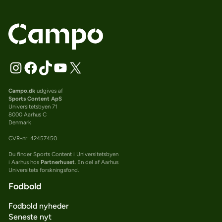
Campo.dk
udgives af
Sports Content ApS
Universitetsbyen 71
8000 Aarhus C
Denmark
CVR-nr: 42457450
Du finder Sports Content i Universitetsbyen
i Aarhus hos
Partnerhuset
. En del af Aarhus
Universitets forskningsfond.
Fodbold
Fodbold nyheder
Seneste nyt