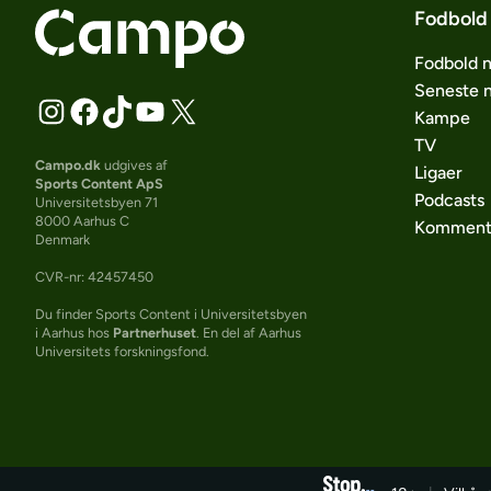
Fodbold
Fodbold 
Seneste 
Kampe
TV
Campo.dk
udgives af
Ligaer
Sports Content ApS
Podcasts
Universitetsbyen 71
8000 Aarhus C
Komment
Denmark
CVR-nr: 42457450
Du finder Sports Content i Universitetsbyen
i Aarhus hos
Partnerhuset
. En del af Aarhus
Universitets forskningsfond.