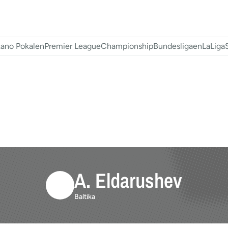
ano Pokalen
Premier League
Championship
Bundesligaen
LaLiga
A. Eldarushev
Baltika