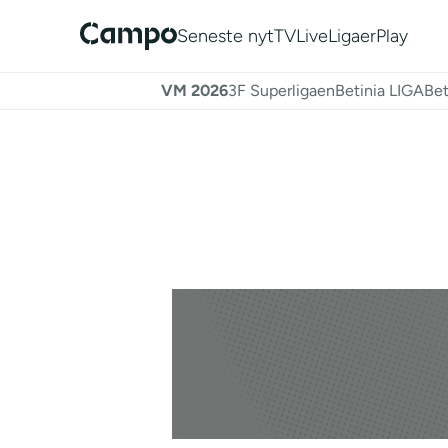
Seneste nyt
TV
Live
Ligaer
Play
VM 2026
3F Superligaen
Betinia LIGA
Bet