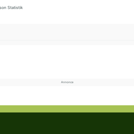
son
Statistik