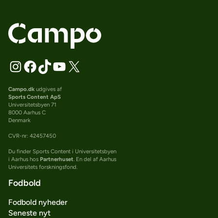
Campo.dk
udgives af
Sports Content ApS
Universitetsbyen 71
8000 Aarhus C
Denmark
CVR-nr: 42457450
Du finder Sports Content i Universitetsbyen
i Aarhus hos
Partnerhuset
. En del af Aarhus
Universitets forskningsfond.
Fodbold
Fodbold nyheder
Seneste nyt