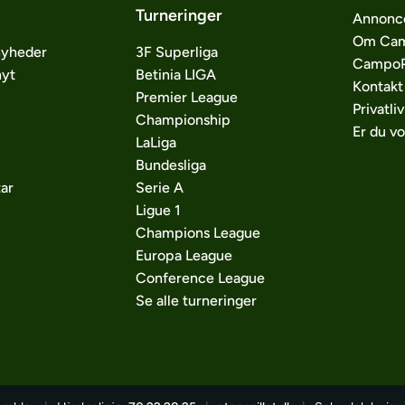
Turneringer
Annonc
Om Cam
nyheder
3F Superliga
CampoP
nyt
Betinia LIGA
Kontakt
Premier League
Privatliv
Championship
Er du v
LaLiga
Bundesliga
ar
Serie A
Ligue 1
Champions League
Europa League
Conference League
Se alle turneringer