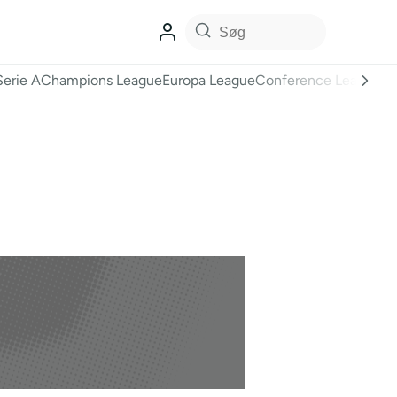
Serie A
Champions League
Europa League
Conference League