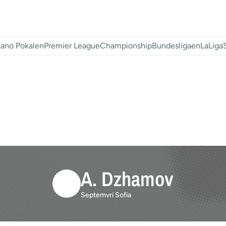
ano Pokalen
Premier League
Championship
Bundesligaen
LaLiga
A. Dzhamov
Septemvri Sofia