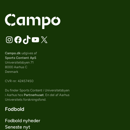
Campo.dk
udgives af
Sports Content ApS
Universitetsbyen 71
8000 Aarhus C
Denmark
CVR-nr: 42457450
Du finder Sports Content i Universitetsbyen
i Aarhus hos
Partnerhuset
. En del af Aarhus
Universitets forskningsfond.
Fodbold
Fodbold nyheder
Seneste nyt