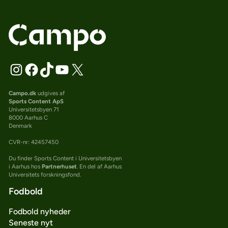
Campo.dk
udgives af
Sports Content ApS
Universitetsbyen 71
8000 Aarhus C
Denmark
CVR-nr: 42457450
Du finder Sports Content i Universitetsbyen
i Aarhus hos
Partnerhuset
. En del af Aarhus
Universitets forskningsfond.
Fodbold
Fodbold nyheder
Seneste nyt