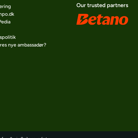
Our trusted partners
ering
po.dk
edia
spolitik
ores nye ambassadør?