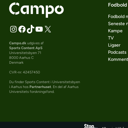
Fodbold
Fodbold 
Seneste 
Kampe
TV
Campo.dk
udgives af
Ligaer
Sports Content ApS
Podcasts
Universitetsbyen 71
8000 Aarhus C
Komment
Denmark
CVR-nr: 42457450
Du finder Sports Content i Universitetsbyen
i Aarhus hos
Partnerhuset
. En del af Aarhus
Universitets forskningsfond.