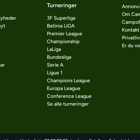
Turneringer
Annonc
Om Cam
nyheder
3F Superliga
CampoP
nyt
Betinia LIGA
Kontakt
Premier League
Privatliv
Championship
Er du v
LaLiga
Bundesliga
ar
Serie A
Ligue 1
Champions League
Europa League
Conference League
Se alle turneringer