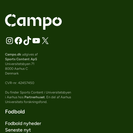
Campo.dk
udgives af
Sports Content ApS
Universitetsbyen 71
8000 Aarhus C
Denmark
CVR-nr: 42457450
Du finder Sports Content i Universitetsbyen
i Aarhus hos
Partnerhuset
. En del af Aarhus
Universitets forskningsfond.
Fodbold
Fodbold nyheder
Seneste nyt