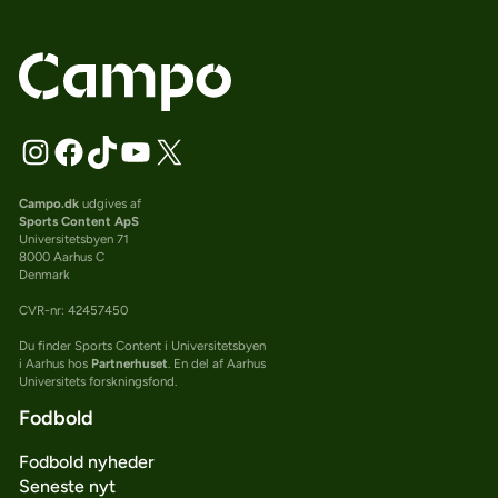
Campo.dk
udgives af
Sports Content ApS
Universitetsbyen 71
8000 Aarhus C
Denmark
CVR-nr: 42457450
Du finder Sports Content i Universitetsbyen
i Aarhus hos
Partnerhuset
. En del af Aarhus
Universitets forskningsfond.
Fodbold
Fodbold nyheder
Seneste nyt