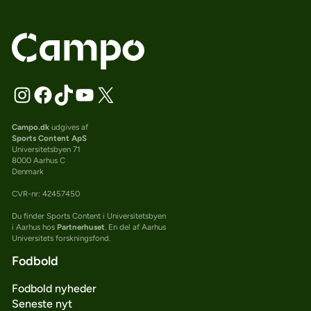
Campo.dk
udgives af
Sports Content ApS
Universitetsbyen 71
8000 Aarhus C
Denmark
CVR-nr: 42457450
Du finder Sports Content i Universitetsbyen
i Aarhus hos
Partnerhuset
. En del af Aarhus
Universitets forskningsfond.
Fodbold
Fodbold nyheder
Seneste nyt