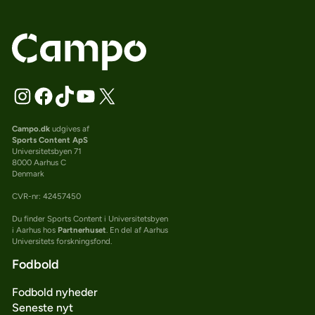
Campo.dk
udgives af
Sports Content ApS
Universitetsbyen 71
8000 Aarhus C
Denmark
CVR-nr: 42457450
Du finder Sports Content i Universitetsbyen
i Aarhus hos
Partnerhuset
. En del af Aarhus
Universitets forskningsfond.
Fodbold
Fodbold nyheder
Seneste nyt